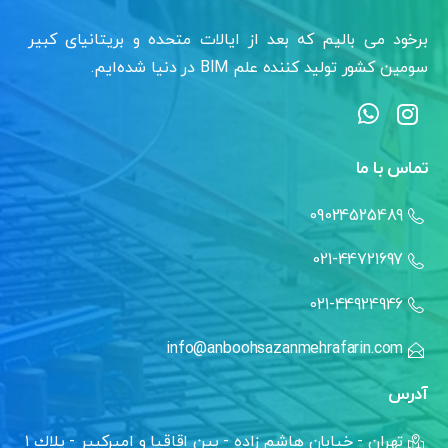
برخود می بالیم که بعد از ایالات متحده و بریتانیای کبیر
سومین کشور تولید کننده علم BIM در دنیا شده‌ایم.
تماس با ما
09024525489
021-44721697
021-44924946
info@anboohsazanmehrafarin.com
آدرس
تهران - خيابان هاشم زاده - بين اقاقيا و اميركبير - پلاك ١