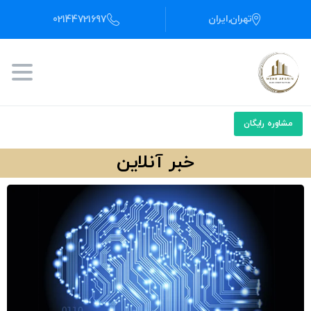
تهران,ایران
02144721697
مشاوره رایگان
خبر آنلاین