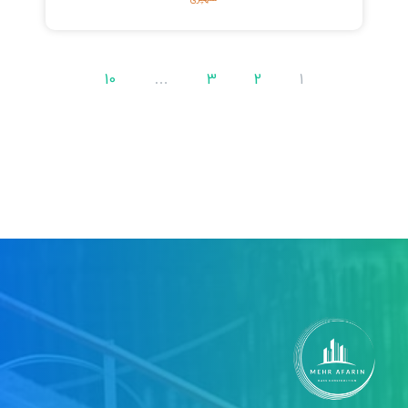
10
…
3
2
1