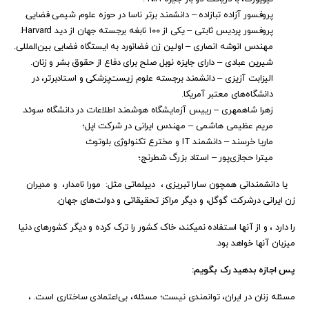
پروفسور آزاده تبازاده – دانشمند برتر ناسا در حوزه علوم شیمی فضایی.
پروفسور پردیس ثابتی – یکی از ۱۰۰ نابغه برجسته جهان از دید Harvard.
مهندس انوشه انصاری – اولین زن فضانورد به ایستگاه فضایی بین‌المللی.
شیرین عبادی – دارای جایزه نوبل صلح برای دفاع از حقوق بشر و زنان.
الیزابت آزیزی – دانشمند برجسته علوم زیست‌پزشکی و استادبرتر، در
دانشگاه‌های معتبر آمریکا.
زهرا شاهمهری – رییس آزمایشگاه هوشمند اطلاعات در دانشگاه سوئد.
مریم عظیمی هاشمی – مهندس ایرانی در شرکت اپل؛
ماریا خرسند – دانشمند IT و مخترع تکنولوژی بلوتوث
میترا حجازی‌پور – استاد بزرگ شطرنج؛
یا دانشمندانی همچون سارا تبریزی ، دیپلماتی مثل: مورا نامدار، و مدیران
زن ایرانی درشرکت گوگل، و دیگر مراکز تحقیقاتی و دولت‌های جهان.
را دارد ، و از آنها استفاده نمیکند، خاک کشور را ترک کرده و دیگر کشورهای دنیا
میزبان آنها خواهد بود.
پس اجازه بدهید رک بگویم:
مسئله زنان در ایران، توانمندی نیست؛ مسئله، بی‌اعتمادی ساختاری است. ،