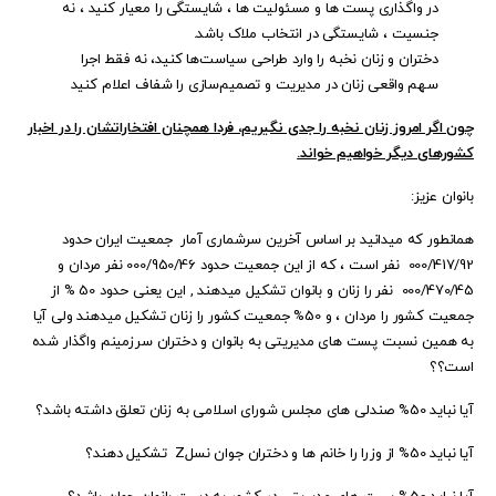
در واگذاری پست ها و مسئولیت ها ، شایستگی را معیار کنید ، نه
جنسیت ، شایستگی در انتخاب ملاک باشد.
دختران و زنان نخبه را وارد طراحی سیاست‌ها کنید، نه فقط اجرا
سهم واقعی زنان در مدیریت و تصمیم‌سازی را شفاف اعلام کنید
چون اگر امروز زنان نخبه را جدی نگیریم، فردا همچنان افتخاراتشان را در اخبار
کشورهای دیگر خواهیم خواند.
بانوان عزیز:
همانطور که میدانید بر اساس آخرین سرشماری آمار جمعیت ایران حدود
000/417/92 نفر است ، که از این جمعیت حدود 000/950/46 نفر مردان و
000/470/45 نفر را زنان و بانوان تشکیل میدهند , این یعنی حدود 50 % از
جمعیت کشور را مردان ، و 50% جمعیت کشور را زنان تشکیل میدهند ولی آیا
به همین نسبت پست های مدیریتی به بانوان و دختران سرزمینم واگذار شده
است؟؟
آیا نباید 50% صندلی های مجلس شورای اسلامی به زنان تعلق داشته باشد؟
آیا نباید 50% از وزرا را خانم ها و دختران جوان نسلZ تشکیل دهند؟