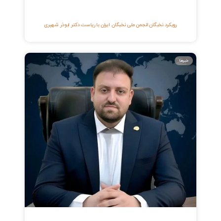
رویکرد نخبگان:انجمن ملی نخبگان ایران با رياست دكتر ابوذر شهپری
خبرها