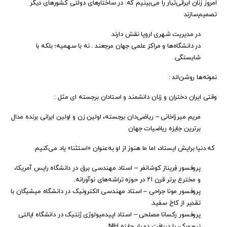
امروز زنان ایرانی‌تبار را می‌بینیم که: در ساختارهای دولتی کشورهای دیگر
تصمیم‌سازند
در مدیریت شهری اروپا نقش دارند
در دانشگاه‌ها و مراکز علمی جهان مرجعند . نه با سهمیه؛ بلکه با
شایستگی.
نمونه‌ها روشن‌اند :
وقتی ایران دختران و زنان دانشمند و استادان برجسته ای مثل :
مریم میرزاخانی – ریاضی‌دان برجسته، اولین زن و اولین ایرانی برنده مدال
برترین جایزه ریاضیات جهان
که دنیا برایش ایستاد، اما ما هنوز از او به‌عنوان «استثنا» یاد می‌کنیم.
پروفسور فِریناز کوشانفر – استاد مهندسی برق در دانشگاه رایس آمریکا،
و مخترع برتر قرن ۲۱ در حوزه تراشه‌های نوآورانه.
پروفسور مونا جراحی – استاد مهندسی الکترونیک در دانشگاه میشیگان با
تقدیر از کاخ سفید.
پروفسور رکسانا مصلحی – استاد اپیدمیولوژی ژنتیک در دانشگاه ایالتی
نیویورک، با دریافت دو بار جایزه NIH .