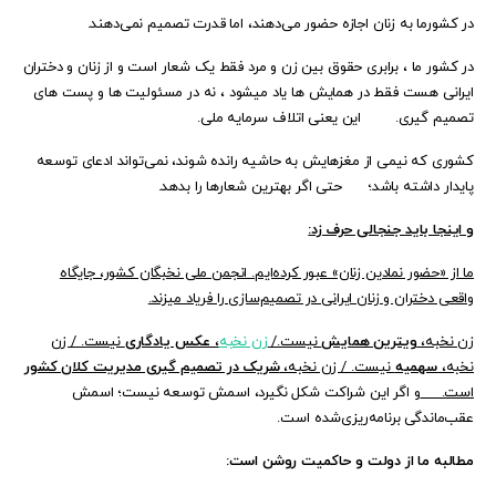
در کشورما به زنان اجازه حضور می‌دهند، اما قدرت تصمیم نمی‌دهند.
در کشور ما ، برابری حقوق بین زن و مرد فقط یک شعار است و از زنان و دختران
ایرانی هست فقط در همایش ها یاد میشود ، نه در مسئولیت ها و پست های
تصمیم گیری. این یعنی اتلاف سرمایه ملی.
کشوری که نیمی از مغزهایش به حاشیه رانده شوند، نمی‌تواند ادعای توسعه
پایدار داشته باشد؛ حتی اگر بهترین شعارها را بدهد.
و اینجا باید جنجالی حرف زد:
ما از «حضور نمادین زنان» عبور کرده‌ایم. انجمن ملی نخبگان کشور، جایگاه
واقعی دختران و زنان ایرانی در تصمیم‌سازی را فریاد میزند.
زن نخبه،
ویترین همایش
نیست./
زن نخبه
،
عکس یادگاری
نیست. / زن
نخبه،
سهمیه
نیست. / زن نخبه،
شریک در تصمیم گیری مدیریت کلان کشور
است.
و اگر این شراکت شکل نگیرد، اسمش توسعه نیست؛ اسمش
عقب‌ماندگی برنامه‌ریزی‌شده است.
مطالبه ما از دولت و حاکمیت روشن است: