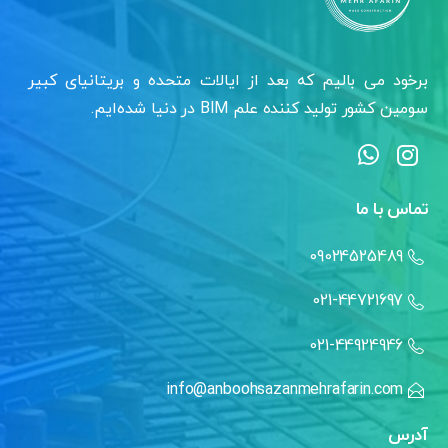
برخود می بالیم که بعد از ایالات متحده و بریتانیای کبیر
سومین کشور تولید کننده علم BIM در دنیا شده‌ایم.
تماس با ما
09024525489
021-44721697
021-44924946
info@anboohsazanmehrafarin.com
آدرس