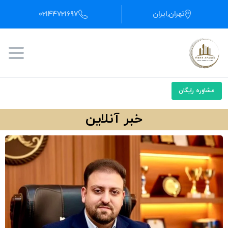
تهران,ایران
02144721697
مشاوره رایگان
خبر آنلاین